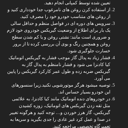
تعیین شده توسط کمپانی انجام دهید.
از استفاده کرن روغن های نامرغوب جدا خودداری کنید و
از روغن های متناسب خودرو خود را مصرف کنید.
سرویس های دوره ای در فواصل منظم و حداقل سالی
یک بار برای اطلاع از وضعیت گیربکس خودروی خود لازم
و ضروری است مانند: نشتی روغن و یا کم شدن سطح
روغن و همچنین رنگ و بوی آن بررسی کرده تا از برور
خسارت جلوگیری شود.
فشار زیاد به پدال گاز موجب فشار به گیربکس اتوماتیک
کیا کادنزا می شود و فشار نامنظم به پدال گاز به
گیربکس ضربه زده و طول عمر کارکرد گیربکس را پایین
می آورد.
توصیه میشود هرگز موتورشویی نکنید.زیرا سنسورهای
این خودرو بسیار حساس اند.
در خودروهای دنده اتوماتیک مانند کیا کادنزا، به علائمی
مثل تقه زدن گیربکس های اتوماتیک، زوزه کشیدن
گیربکس، گاز هرز خوردن و… توجه کنید و هرگونه تغییر
در صدا و عمل کرد غیر عادی را جدی بگیرید و سریعا به
تعمیرگاه تخصصی مراجعه کنید.