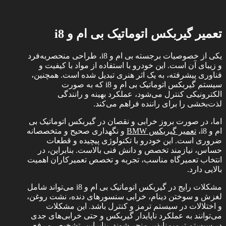
تعمیر گیربکس اتوماتیک بی ام و
i8
یکی از خصوصیات برجسته بی ام و i8، طراحی منحصربه‌فرد
و زیبای آن است. این خودرو با استفاده از مواد با کیفیت و
فناوری پیشرفته، به یک اثر هنری تبدیل شده است. همچنین،
سیستم گیربکس اتوماتیک بی ام و i8 که به صورت
الکترونیکی کنترل می‌شود، عملکرد بهینه و رانندگی
لذت‌بخشی را برای راننده فراهم می‌کند.
اما، در صورت بروز خرابی و نقصان در گیربکس اتوماتیک بی
ام و i8،
تعمیر گیربکس BMW
و نگهداری صحیح و متخصصانه
ضروری است. این خودرو با تکنولوژی پیچیده و قطعات
حساس، نیازمند تخصص و دانش فنی بالاست. بنابراین، در
انتخاب تعمیرگاه مناسب، تجربه و تخصص تعمیرکاران اهمیت
بالایی دارد.
مشکلات رایج در گیربکس اتوماتیک بی ام و i8 می‌تواند شامل
لغزش و سوختن دینام، خرابی سنسورهای دنده، نشت روغن،
و اختلالات در سیستم ترمز و کنترل باشد. این مشکلات
می‌توانند به عملکرد ناپایدار گیربکس و حتی خرابی‌های جدی
در سیستم ترمیم‌ناپذیر منجر شوند. بنابراین، تشخیص و رفع